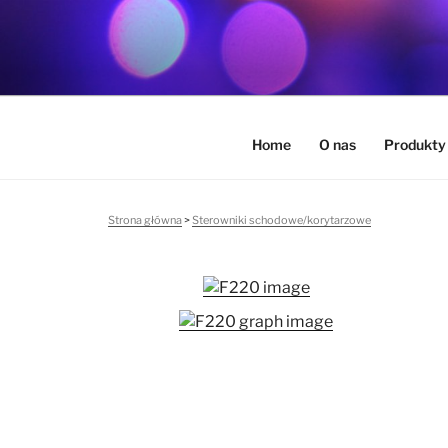
Przejdź
do
ELEGANT – SMART 
treści
Innovative LED Lighting
Home
O nas
Produkty
Strona główna
>
Sterowniki schodowe/korytarzowe