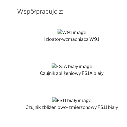
Współpracuje z:
Izloator-wzmacniacz W91
Czujnik zbliżeniowy FS1A biały
Czujnik zbliżeniowo-zmierzchowy FS11 biały