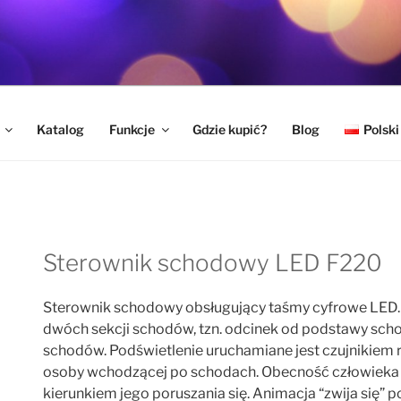
LED LIGHTING
Katalog
Funkcje
Gdzie kupić?
Blog
Polski
Sterownik schodowy LED F220
Sterownik schodowy obsługujący taśmy cyfrowe LED. 
dwóch sekcji schodów, tzn. odcinek od podstawy schod
schodów. Podświetlenie uruchamiane jest czujnikiem ru
osoby wchodzącej po schodach. Obecność człowieka wy
kierunkiem jego poruszania się. Animacja “zwija się” 