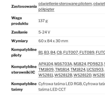
oświetlenie sterowane pilotem
,
oświet
Zastosowania
półpięter
Waga
137 g
produktu
Zasilanie
5-24 V
Wymiary
60 x 84 x 30 mm
Kompatybilne
B1
,
B3
,
B4
,
C8
,
FUT007
,
FUT089
,
FUT
piloty
APA104
,
M16703A
,
M1824
,
PD9823
,
Kompatybilne
TM1809
,
TM1814
,
TM1824
,
UCS1903
,
sterowniki IC
WS2811
,
WS2812B
,
WS2812D
,
WS28
Kompatybilne
Cyfrowa taśma LED RGB, Cyfrowa ta
taśmy
taśma LED CCT