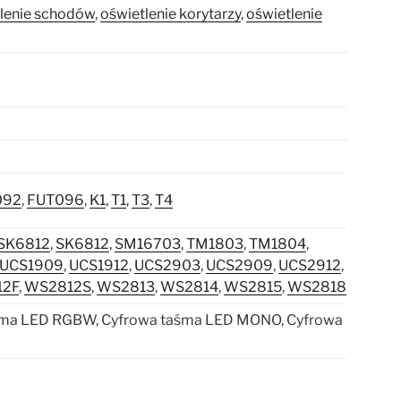
lenie schodów
,
oświetlenie korytarzy
,
oświetlenie
092
,
FUT096
,
K1
,
T1
,
T3
,
T4
SK6812
,
SK6812
,
SM16703
,
TM1803
,
TM1804
,
UCS1909
,
UCS1912
,
UCS2903
,
UCS2909
,
UCS2912
,
12F
,
WS2812S
,
WS2813
,
WS2814
,
WS2815
,
WS2818
śma LED RGBW, Cyfrowa taśma LED MONO, Cyfrowa