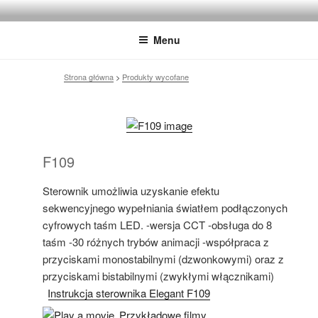
Przejdź
ELEGANT – SMART LED
Innovative LED Lighting
do
LIGHTING
Menu
treści
Strona główna
>
Produkty wycofane
F109
Sterownik umożliwia uzyskanie efektu
sekwencyjnego wypełniania światłem podłączonych
cyfrowych taśm LED. -wersja CCT -obsługa do 8
taśm -30 różnych trybów animacji -współpraca z
przyciskami monostabilnymi (dzwonkowymi) oraz z
przyciskami bistabilnymi (zwykłymi włącznikami)
Instrukcja sterownika Elegant F109
Przykładowe filmy